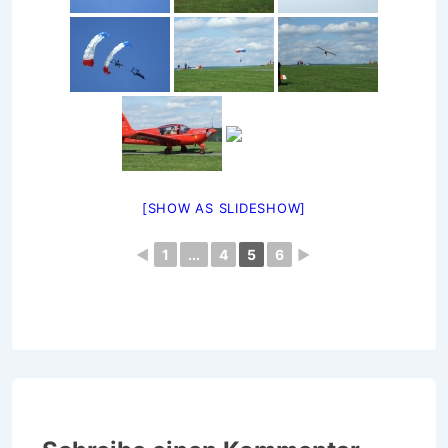
[SHOW AS SLIDESHOW]
◄
1
...
4
5
6
►